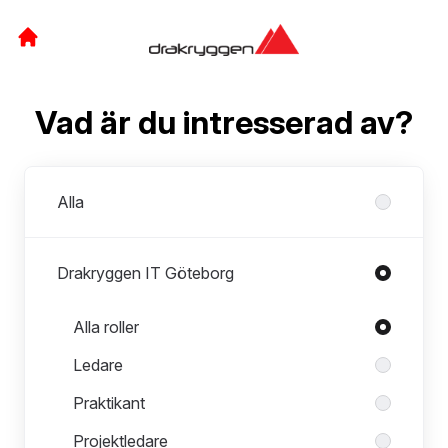
Vad är du intresserad av?
Avdelningar
Alla
Drakryggen IT Göteborg
Roller i Drakryggen IT Göteborg
Alla roller
Ledare
Praktikant
Projektledare