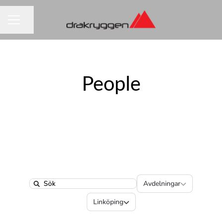
Dela sidan
KARRIÄRMENY
People
Avdelningar
Avdelningar
Search
Platser
Linköping